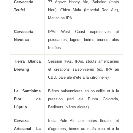
Cervecería
77 Agave Honey Ale, Babalao (maïs
Teufel
bleu), Chica Mala (Imperial Red Ale),
Matlacipa IPA
Cervecería
IPAs West Coast expressives et
Nivotica
puissantes, lagers, bières brunes, ales
fruitées
Tierra Blanca
Session IPAs, IPAs, stouts américaines
Brewing
et créations saisonnières (ex. IPA au
CBD, pale ale d’été à la citronnelle)
La Santísima
Bières saisonnières en bouteille et à la
Flor de
pression (red ale Punta Colorada,
Lúpulo
Berliners, bières aigres)
Cerveza
India Pale Ale aux notes florales et
Artesanal La
d’agrumes, bières au maïs bleu et à la