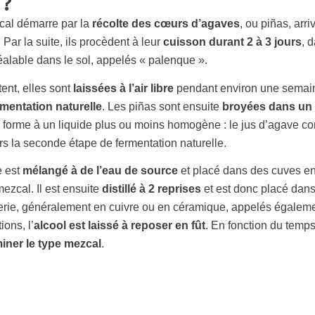
 ?
cal démarre par la
récolte des cœurs d’agaves
, ou piñas, arri
ar la suite, ils procèdent à leur
cuisson durant 2 à 3 jours
, 
alable dans le sol, appelés «
palenque »
.
tent, elles sont
laissées à l’air libre
pendant environ une semaine
rmentation naturelle
. Les
pi
ñas
sont ensuite
broyées dans un 
 forme à un liquide plus ou moins homogène : le jus d’agave co
ors la seconde étape de fermentation naturelle.
e est
mélangé à de l’eau de source
et placé
dans des cuves en 
ezcal. Il est ensuite
distillé à 2 reprises
et est donc placé dans 
illerie, généralement en cuivre ou en céramique, appelés égalem
ions, l’
alcool est laissé à reposer en fût
. En fonction du temp
iner le type mezcal
.