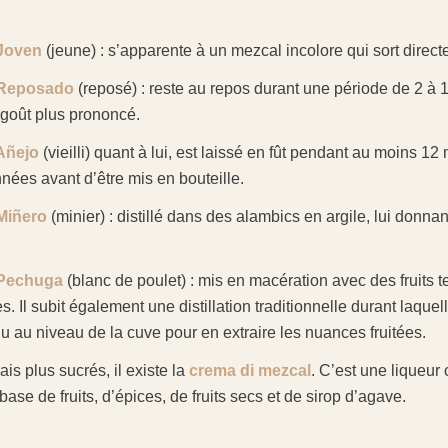
Joven
(jeune) : s’apparente à un mezcal incolore qui sort direct
 Reposado
(reposé) : reste au repos durant une période de 2 à 1
 goût plus prononcé.
Añejo
(vieilli) quant à lui, est laissé en fût pendant au moins 12
nées avant d’être mis en bouteille.
Miñero
(minier) : distillé dans des alambics en argile, lui donn
 Pechuga
(blanc de poulet) : mis en macération avec des fruits
s. Il subit également une distillation traditionnelle durant laque
 au niveau de la cuve pour en extraire les nuances fruitées.
ais plus sucrés, il existe la
crema di mezcal
. C’est une liqueur 
base de fruits, d’épices, de fruits secs et de sirop d’agave.