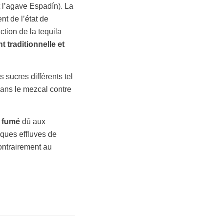
 l’agave
Espad
í
n
). La
t de l’état de
tion de la tequila
 traditionnelle et
 sucres différents tel
ans le mezcal contre
t fumé
dû aux
lques effluves de
contrairement au