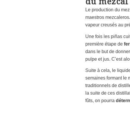
du mezcal
Le production du mez
maestros mezcaleros. P
vapeur creusés au pré
Une fois les
piñas
cui
première étape de
fe
dans le but de donner
pulpe et jus. C’est al
Suite à cela, le liquid
semaines formant le m
traditionnels de dist
la suite de ces distillat
fûts, on pourra
déterm