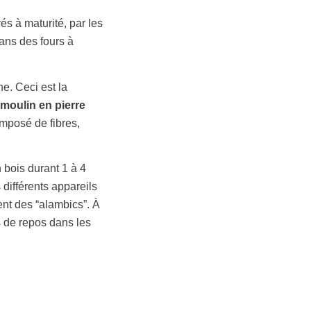
vés à maturité, p
ar les
dans des fours à
. Ceci est la
moulin en pierre
mposé de fibres,
bois durant 1 à 4
différents appareils
ent des “alambics”. À
s de repos dans les