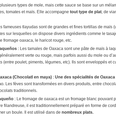
e plusieurs types de mole, mais cette sauce se base sur un méla
s, tomates et maïs. Elle accompagne
tout type de plat
, de via
s fameuses tlayudas sont de grandes et fines tortillas de maïs
es sur lesquelles on dispose divers ingrédients comme le tasaj
, le fromage oaxaca, le haricot rouge, etc.
xaqueños
: Les tamales de Oaxaca sont une pâte de maïs à laqu
énéralement verte ou rouge, mais parfois aussi du mole ou d’au
s (entre poulet, piments, légumes, etc). Ils sont enveloppés et c
axaca (Chocolatl en maya)
:
Une des spécialités de Oaxaca
o. Les fèves sont transformées en divers produits, entre chocol
colats traditionnels.
aqueño
: Le fromage de oaxaca est un fromage blanc pouvant pr
e filandreuse, il est traditionnellement préparé en forme de cord
er un boule. Il est utilisé dans de
nombreux plats.