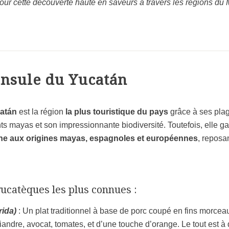
our cette découverte haute en saveurs à travers les régions du
insule du Yucatán
atán
est la région
la plus touristique du pays
grâce à ses plag
s mayas et son impressionnante biodiversité. Toutefois, elle g
ne aux origines mayas, espagnoles et européennes
, reposa
yucatèques les plus connues :
rida)
: Un plat traditionnel à base de porc coupé en fins morc
riandre, avocat, tomates, et d’une touche d’orange. Le tout est 