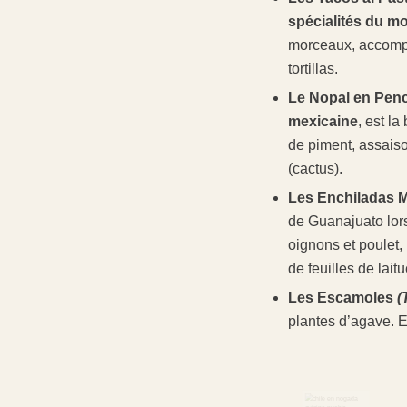
spécialités du m
morceaux, accompa
tortillas.
Le Nopal en Pen
mexicaine
, est l
de piment, assaison
(cactus).
Les Enchiladas 
de Guanajuato lors 
oignons et poulet,
de feuilles de lai
Les Escamoles
(
plantes d’agave. El