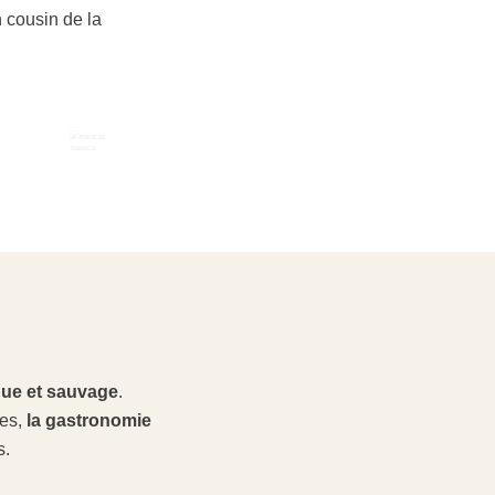
n cousin de la
que et sauvage
.
mes,
la gastronomie
s.