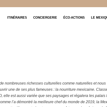
ITINÉRAIRES
CONCIERGERIE
ÉCO-ACTIONS
LE MEXIQ
té de la Nourritur
 de
nombreuses richesses culturelles comme naturelles
et nous
uvrir une de ses plus fameuses :
la nourriture mexicaine
. Class
O
, elle est aussi variée que ses paysages et régalera les palais
comme l’a démontré la
meilleure chef du monde de 2019
, la Me