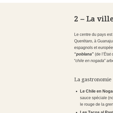
2 – La vil
Le centre du pays est 
Querétaro, à Guanajua
espagnols et européen
“
poblana
”
(de l’État
“
chile en nogada
” ar
La gastronomie 
Le Chile en Nog
sauce spéciale (no
le rouge de la gre
Les Tacos al Pas