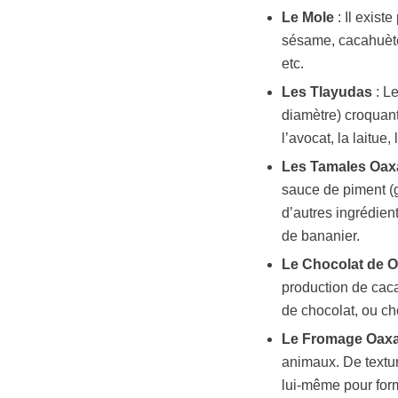
Le Mole
: Il exist
sésame, cacahuète
etc.
Les Tlayudas
: Le
diamètre) croquant
l’avocat, la laitue
Les Tamales Oa
sauce de piment (g
d’autres ingrédient
de bananier.
Le Chocolat de O
production de caca
de chocolat, ou cho
Le Fromage Oax
animaux. De textur
lui-même pour form