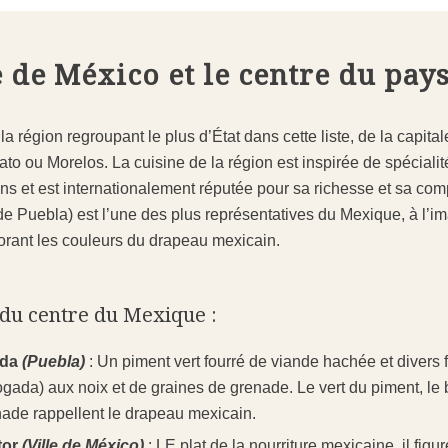
le de México et le centre du pay
la région regroupant le plus d’État dans cette liste, de la capita
to ou Morelos. La cuisine de la région est inspirée de spéciali
s et est internationalement réputée pour sa richesse et sa com
 de Puebla) est l’une des plus représentatives du Mexique, à l’
borant les couleurs du drapeau mexicain
.
du centre du Mexique :
ada
(Puebla)
: Un piment vert fourré de viande hachée et divers f
gada) aux noix et de graines de grenade. Le vert du piment, le 
nade rappellent le drapeau mexicain.
tor
(Ville de México)
: LE plat de la nourriture mexicaine, il figu