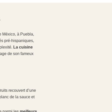
s
le México, à Puebla,
tés pré-hispaniques,
plexité.
La cuisine
image de son fameux
ruits recouvert d’une
blanc de la sauce et
re parmi les
meilleurs