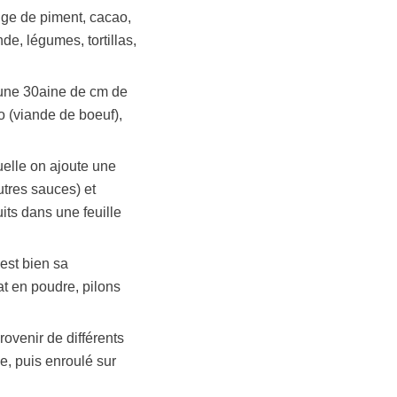
nge de piment, cacao,
nde, légumes, tortillas,
 (une 30aine de cm de
o (viande de boeuf),
elle on ajoute une
tres sauces) et
uits dans une feuille
est bien sa
at en poudre, pilons
ovenir de différents
e, puis enroulé sur