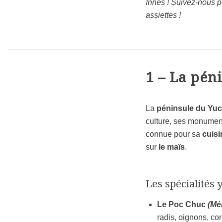
Innes ! Suivez-nous p
assiettes !
1 – La pén
La
péninsule du Yuc
culture, ses monument
connue pour sa
cuisi
sur
le maïs
.
Les spécialités 
Le Poc Chuc
(Mé
radis, oignons, co