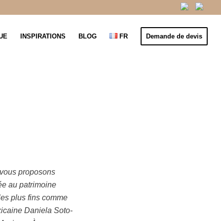
UE
INSPIRATIONS
BLOG
FR
Demande de devis
e Mexicaine
 vous proposons
ée au
patrimoine
 les plus fins comme
xicaine Daniela Soto-