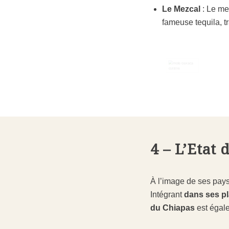
Le Mezcal
: Le mez
fameuse tequila, t
4 – L’Etat
À l’image de ses pays
Intégrant
dans ses pl
du Chiapas
est égale