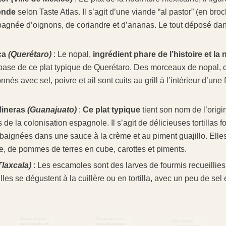
onde
selon Taste Atlas. Il s’agit d’une viande “al pastor” (en br
gnée d’oignons, de coriandre et d’ananas. Le tout déposé da
ca
(Querétaro)
: Le nopal,
ingrédient phare de l’histoire et la
a base de ce plat typique de Querétaro. Des morceaux de nopal, 
nés avec sel, poivre et ail sont cuits au grill à l’intérieur d’une 
Mineras
(Guanajuato)
:
Ce plat typique
tient son nom de l’origin
de la colonisation espagnole. Il s’agit de délicieuses tortillas 
 baignées dans une sauce à la crème et au piment guajillo. El
tue, de pommes de terres en cube, carottes et piments.
Tlaxcala)
: Les escamoles sont des larves de fourmis recueillies
les se dégustent à la cuillère ou en tortilla, avec un peu de sel e