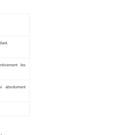
lant.
entivement les
si absolument