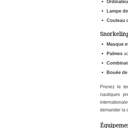
Ordinateu
Lampe de
Couteau 
Snorkelin
Masque et
Palmes
ad
Combinai
Bouée de 
Prenez le te
nautiques pr
international
demander la d
Équipemen