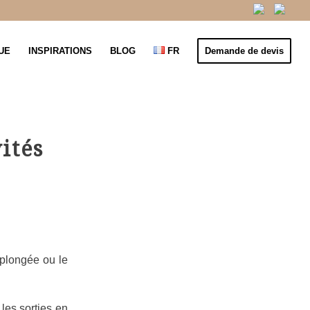
UE
INSPIRATIONS
BLOG
FR
Demande de devis
ités
 plongée ou le
z les sorties en