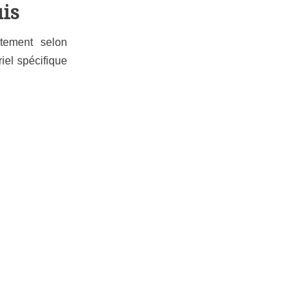
uis
ctement selon
iel spécifique