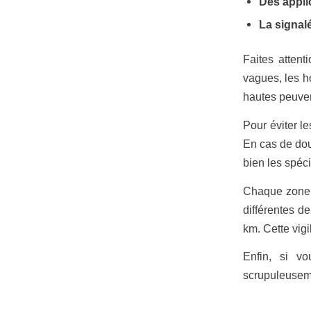
Des appli
La signalé
Faites attent
vagues, les h
hautes peuvent
Pour éviter le
En cas de dou
bien les spéci
Chaque zone a
différentes d
km. Cette vigi
Enfin, si v
scrupuleusemen