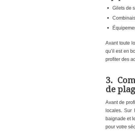
Gilets de 
Combinaiso
Équipement
Avant toute l
qu’il est en b
profiter des a
3. Com
de pla
Avant de profi
locales. Sur
baignade et le
pour votre séc