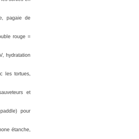
e, pagaie de
ouble rouge =
, hydratation
 les tortues,
auveteurs et
paddle) pour
hone étanche,