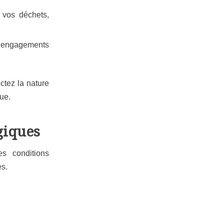
vos déchets,
et engagements
ctez la nature
ue.
giques
es conditions
es.