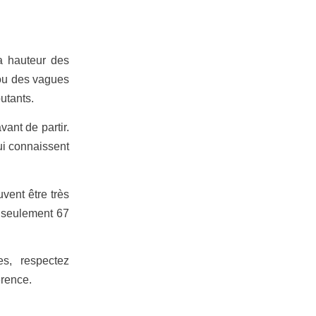
la hauteur des
 ou des vagues
utants.
vant de partir.
ui connaissent
vent être très
e seulement 67
s, respectez
érence.