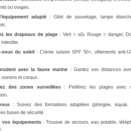
nts ou orages.
 l’équipement adapté
: Gilet de sauvetage, lampe étanch
etc.
ez les drapeaux de plage
: Vert = sûr, Rouge = danger, D
interdite.
-vous du soleil
: Crème solaire SPF 50+, vêtements anti-UV
.
prudent avec la faune marine
: Gardez vos distances avec
oursins et coraux.
sez des zones surveillées
: Préférez les plages avec s
tion.
vous
: Suivez des formations adaptées (plongée, kayak, 
 les bases de sécurité.
z vos équipements
: Trousse de secours, eau potable, télép
F.