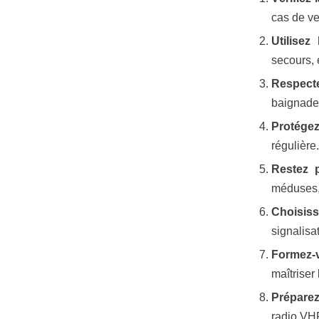
cas de ve
Utilisez
secours, 
Respect
baignade 
Protégez
régulière
Restez 
méduses, 
Choisis
signalisa
Formez-
maîtriser
Prépare
radio VH