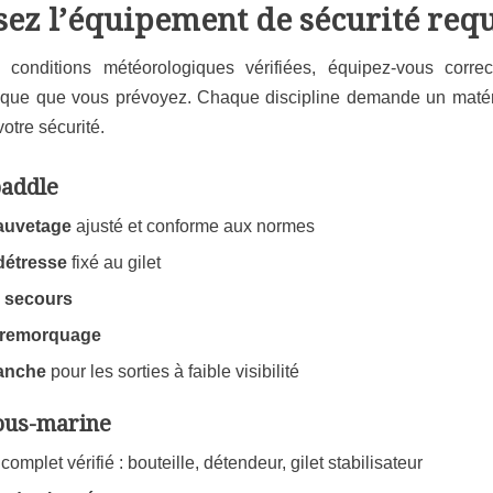
isez l’équipement de sécurité req
 conditions météorologiques vérifiées, équipez-vous corre
utique que vous prévoyez. Chaque discipline demande un matér
votre sécurité.
paddle
sauvetage
ajusté et conforme aux normes
 détresse
fixé au gilet
 secours
 remorquage
anche
pour les sorties à faible visibilité
ous-marine
mplet vérifié : bouteille, détendeur, gilet stabilisateur