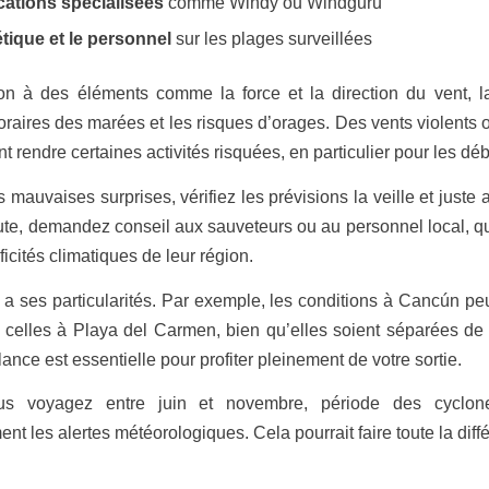
cations spécialisées
comme Windy ou Windguru
tique et le personnel
sur les plages surveillées
ion à des éléments comme la force et la direction du vent, 
oraires des marées et les risques d’orages. Des vents violents
 rendre certaines activités risquées, en particulier pour les déb
s mauvaises surprises, vérifiez les prévisions la veille et juste a
te, demandez conseil aux sauveteurs ou au personnel local, q
ficités climatiques de leur région.
 ses particularités. Par exemple, les conditions à Cancún peu
e celles à Playa del Carmen, bien qu’elles soient séparées d
lance est essentielle pour profiter pleinement de votre sortie.
ous voyagez entre juin et novembre, période des cyclone
t les alertes météorologiques. Cela pourrait faire toute la diff