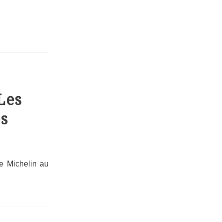
Les
s
de Michelin au