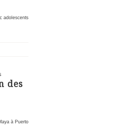
ec adolescents
S
n des
 Maya à Puerto