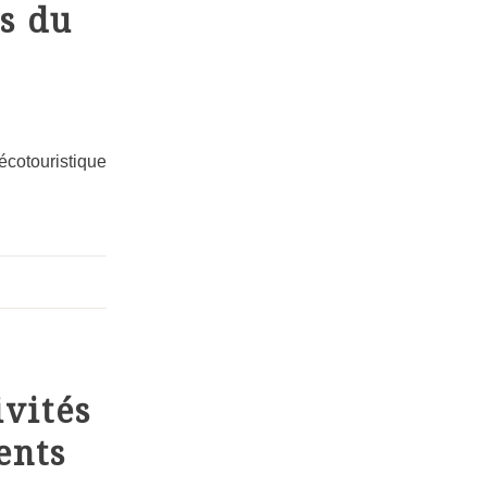
s du
cotouristique
ivités
ents